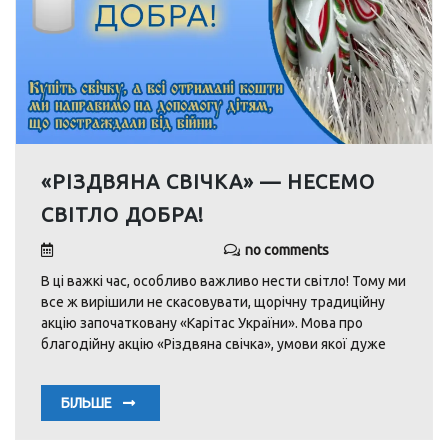
«РІЗДВЯНА СВІЧКА» — НЕСЕМО
СВІТЛО ДОБРА!
no comments
В ці важкі час, особливо важливо нести світло! Тому ми
все ж вирішили не скасовувати, щорічну традиційну
акцію започатковану «Карітас України». Мова про
благодійну акцію «Різдвяна свічка», умови якої дуже
БІЛЬШЕ