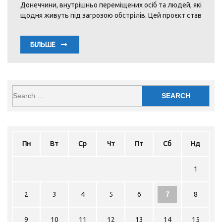
Донеччини, внутрішньо переміщених осіб та людей, які
щодня живуть під загрозою обстрілів. Цей проєкт став
БІЛЬШЕ
Пн
Вт
Ср
Чт
Пт
Сб
Нд
1
2
3
4
5
6
7
8
9
10
11
12
13
14
15