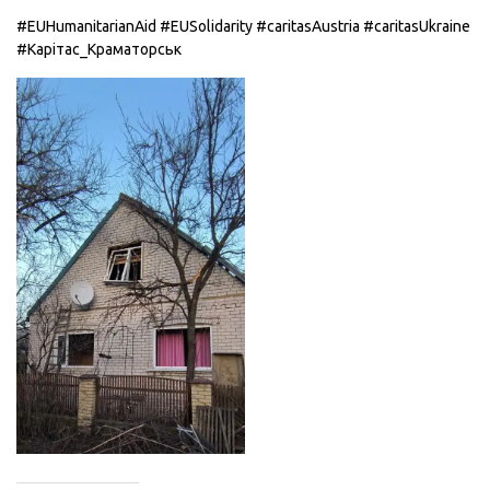
#EUHumanitarianAid
#EUSolidarity
#caritasAustria
#caritasUkraine
#Карітас_Краматорськ