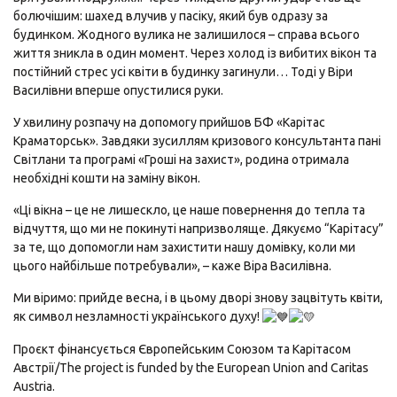
болючішим: шахед влучив у пасіку, який був одразу за
будинком. Жодного вулика не залишилося – справа всього
життя зникла в один момент. Через холод із вибитих вікон та
постійний стрес усі квіти в будинку загинули… Тоді у Віри
Василівни вперше опустилися руки.
У хвилину розпачу на допомогу прийшов БФ «Карітас
Краматорськ». Завдяки зусиллям кризового консультанта пані
Світлани та програмі «Гроші на захист», родина отримала
необхідні кошти на заміну вікон.
«Ці вікна – це не лишескло, це наше повернення до тепла та
відчуття, що ми не покинуті напризволяще. Дякуємо “Карітасу”
за те, що допомогли нам захистити нашу домівку, коли ми
цього найбільше потребували», – каже Віра Василівна.
Ми віримо: прийде весна, і в цьому дворі знову зацвітуть квіти,
як символ незламності українського духу!
Проєкт фінансується Європейським Союзом та Карітасом
Австрії/The project is funded by the European Union and Caritas
Austria.