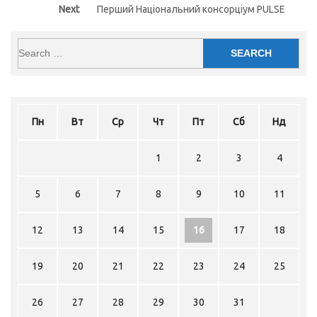
Next
Next
Перший Національний консорціум PULSE
post:
Пн
Вт
Ср
Чт
Пт
Сб
Нд
1
2
3
4
5
6
7
8
9
10
11
12
13
14
15
16
17
18
19
20
21
22
23
24
25
26
27
28
29
30
31