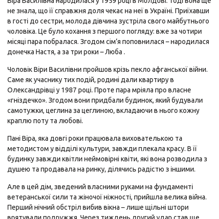
Віра Василівна народилася у 1959 році в Молдові. Тоді вона ще
не знала, що її справжня доля чекає на неї в Україні. Приїхавши
в гості до сестри, молода дівчина зустріла свого майбутнього
чоловіка. Це було кохання з першого погляду: вже за чотири
місяці пара побралася. Згодом сім’я поповнилася – народилася
донечка Настя, а за три роки – Люба .
Чоловік Віри Василівни пройшов крізь пекло афганської війни.
Саме як учаснику тих подій, родині дали квартиру в
Олександрівці у 1987 році. Проте пара мріяла про власне
«гніздечко». Згодом вони придбали будинок, який будували
самотужки, цеглина за цеглиною, вкладаючи в нього кожну
краплю поту та любові.
Пані Віра, яка довгі роки працювала вихователькою та
методистом у відділі культури, завжди плекала красу. В її
будинку завжди квітли неймовірні квіти, які вона розводила з
душею та продавала на ринку, ділячись радістю з іншими.
Але в цей дім, зведений власними руками на фундаменті
ветеранської сили та жіночої ніжності, прийшла велика війна.
Перший нічний обстріл вибив вікна – лише щільні штори
врятували подружжя. Через тиждень другий удар став ще