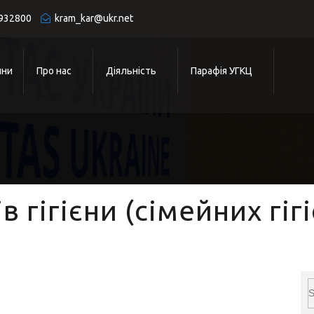
932800
kram_kar@ukr.net
ини
Про нас
Діяльність
Парафія УГКЦ
в гігієни (сімейних гіг
2