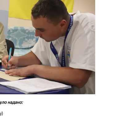
уло надано:
у)