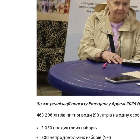
За час реалізації проєкту Emergency Appeal 2025 б
463 296 літрів питної води (90 літрів на одну особ
2 050 продуктових наборів
500 непродовольчих наборів (NFI)