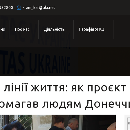
932800
kram_kar@ukr.net
ини
Про нас
Діяльність
Парафія УГКЦ
 лінії життя: як проєк
помагав людям Донечч