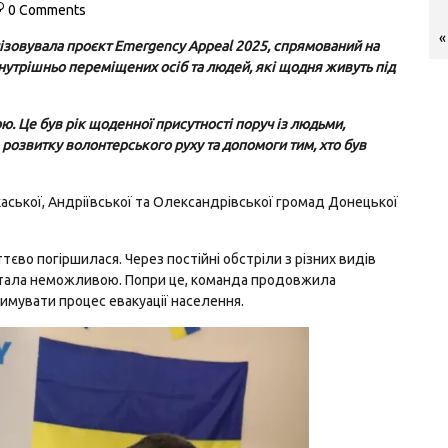
0 Comments
«
ізовувала проєкт Emergency Appeal 2025, спрямований на
утрішньо переміщених осіб та людей, які щодня живуть під
ю. Це був рік щоденної присутності поруч із людьми,
 розвитку волонтерського руху та допомоги тим, хто був
аської, Андріївської та Олександрівської громад Донецької
тєво погіршилася. Через постійні обстріли з різних видів
 стала неможливою. Попри це, команда продовжила
имувати процес евакуації населення.