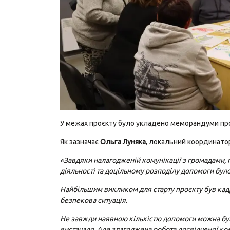
У межах проєкту було укладено меморандуми про 
Як зазначає
Ольга Луняка
, локальний координатор
«Завдяки налагодженій комунікації з громадами,
діяльності та доцільному розподілу допомоги бул
Найбільшим викликом для старту проєкту був ка
безпекова ситуація.
Не завжди наявною кількістю допомоги можна було
вистачало. Але злагоджена робота досвідченої к