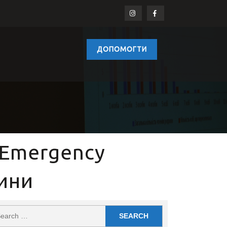
ДОПОМОГТИ
т Emergency
ини