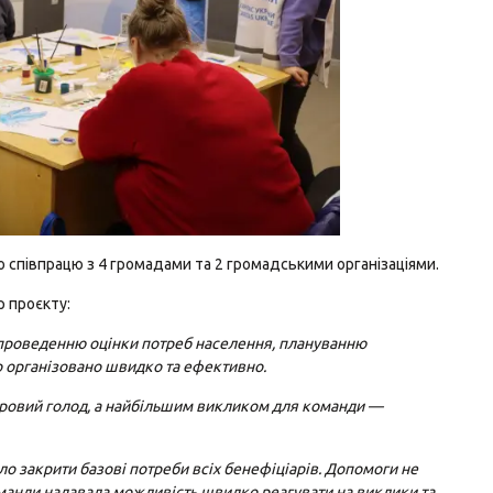
співпрацю з 4 громадами та 2 громадськими організаціями.
 проєкту:
 проведенню оцінки потреб населення, плануванню
о організовано швидко та ефективно.
дровий голод, а найбільшим викликом для команди —
 закрити базові потреби всіх бенефіціарів. Допомоги не
оманди надавала можливість швидко реагувати на виклики та