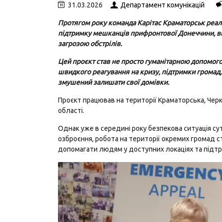
31.03.2026
Департамент комунікацій
Протягом року команда Карітас Краматорськ реал
підтримку мешканців прифронтової Донеччини, вн
загрозою обстрілів.
Цей проєкт став не просто гуманітарною допомого
швидкого реагування на кризу, підтримки громад,
змушений залишати свої домівки.
Проєкт працював на території Краматорська, Черк
області.
Однак уже в середині року безпекова ситуація сут
озброєння, робота на території окремих громад
допомагати людям у доступних локаціях та підтр