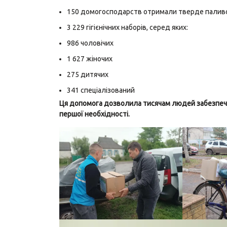
150 домогосподарств отримали тверде паливо
3 229 гігієнічних наборів, серед яких:
986 чоловічих
1 627 жіночих
275 дитячих
341 спеціалізований
Ця допомога дозволила тисячам людей забезпечити 
першої необхідності.